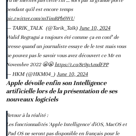
Tu ne mérites pas cette fin ... sors par la grande porte
pendant qu'il est encore temps
pic.twitter.com/mTimRPb6WU
— TARIK_TALK ‏ (@Tarik_Talk)
June 10, 2024
Walid Regragui a toujours été comme ça en conf’ de
presse quand un journaliste essaye de le test mais vous
ne pouvez pas le savoir vous avez découvert ce Mr en
Novembre 2022 😬😬
https://t.co/8r9pAmdFPP
— HKM (@HKM04_)
June 10, 2024
Apple dévoile enfin son Intelligence
artificielle lors de la présentation de ses
nouveaux logiciels
Retour à la réalité :
Les fonctionnalités 'Apple Intelligence' d'iOS, MacOS et
iPad OS ne seront pas disponible en français pour le