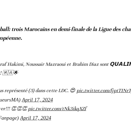
ball: trois Marocains en demi-finale de la Ligue des c
ropéenne.
raf Hakimi, Noussair Mazraoui et Brahim Diaz sont 𝗤𝗨𝗔𝗟𝗜𝗙
 ! 🇲🇦🌟
lus représenté (3) dans cette LDC. 😍
pic.twitter.com/fjptTINrT
oueursMA)
April 17, 2024
yer!!! 👏👏👏
pic.twitter.com/tNk3ikqXZf
Fanpage)
April 17, 2024