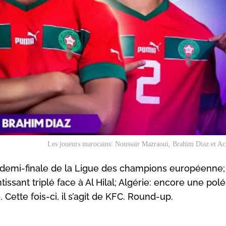
Les joueurs marocains: Noussair Mazraoui, Brahim Diaz et Ac
n demi-finale de la Ligue des champions européenne;
tissant triplé face à Al Hilal; Algérie: encore une po
Cette fois-ci, il s’agit de KFC. Round-up.