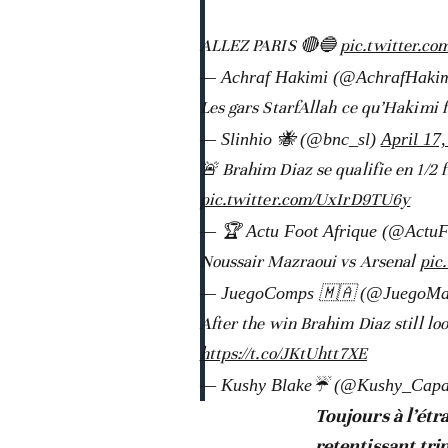
ALLEZ PARIS 🔴🔵
pic.twitter.c
— Achraf Hakimi (@AchrafHaki
Les gars StarfAllah ce qu’Hakimi 
— Slinhio 🐝 (@bnc_sl)
April 17
🚨 Brahim Diaz se qualifie en 1/2 
pic.twitter.com/UxIrD9TU6y
— 🏆 Actu Foot Afrique (@ActuF
Noussair Mazraoui vs Arsenal
pic
— JuegoComps 🇲🇦 (@JuegoMa
After the win Brahim Diaz still loo
https://t.co/JKtUhtt7XE
— Kushy Blake☔️ (@Kushy_Capa
Toujours à l’étr
retentissant trip