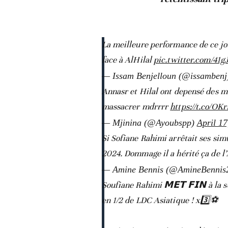
La meilleure performance de ce jou
face à AlHilal
pic.twitter.com/41g
— Issam Benjelloun (@issamben
Annasr et Hilal ont depensé des mil
massacrer mdrrrr
https://t.co/O
— Mjinina (@Ayoubspp)
April 17
Si Sofiane Rahimi arrêtait ses sim
2024. Dommage il a hérité ça de l’
— Amine Bennis (@AmineBennis
Soufiane Rahimi 𝗠𝗘𝗧 𝗙𝗜𝗡 à la s
en 1/2 de LDC Asiatique ! x3️⃣⚽️