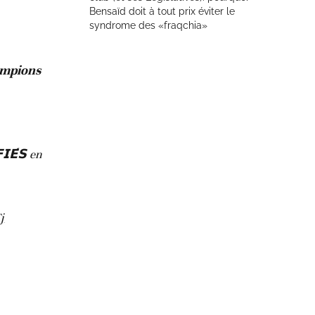
Bensaïd doit à tout prix éviter le
syndrome des «fraqchia»
hampions
𝗘́𝗦 en
j