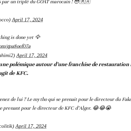
es par un triplé du GOAT marocain ! 😳🇲🇦
cco)
April 17, 2024
hing is done yet 🦅
com/gpa8oef07a
ahimi2)
April 17, 2024
 une polémique autour d’une franchise de restauration 
s’agit de KFC.
nez de lui ? Le mytho qui se prenait pour le directeur du Fak
 se prenant pour le directeur de KFC d’Alger. 😂😂😭
olitik)
April 17, 2024