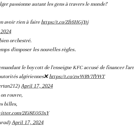
ger passionne autant les gens à travers le monde?
n avoir rien à faire
https://t.co/Zft6HGjYtj
 2024
bien orchestré.
emps d'imposer les nouvelles règles.
demandant le boycott de l'enseigne KFC accusé de financer l'a
autorités algériennes❌️
https://t.co/zwWRV7fYWT
ertan212)
April 17, 2024
 on rouvre,
s billes,
witter.com/2Ei8E053xY
urad)
April 17, 2024