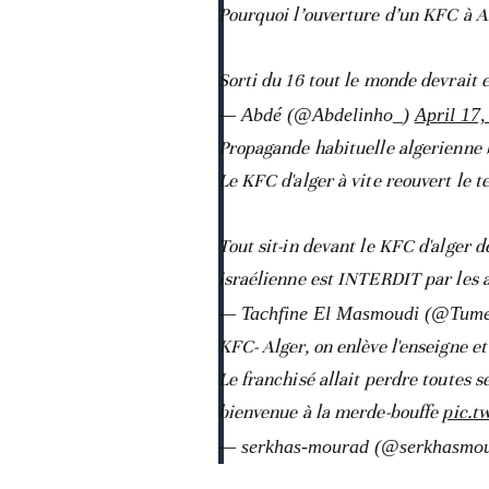
Pourquoi l’ouverture d’un KFC à Al
Sorti du 16 tout le monde devrait e
— Abdé (@Abdelinho_)
April 17,
Propagande habituelle algerienne 
Le KFC d'alger à vite reouvert le t
Tout sit-in devant le KFC d'alger 
israélienne est INTERDIT par les 
— Tachfine El Masmoudi (@Tum
KFC- Alger, on enlève l'enseigne et
Le franchisé allait perdre toutes se
bienvenue à la merde-bouffe
pic.t
— serkhas-mourad (@serkhasmo