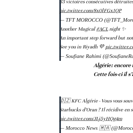
33 victoires consécutives détruit
pic.twitter.com/8x0lFGx1QP
— TFT MOROCCO (@TFT_Moro
Another Magical
#ACL
night ✨
An important step forward but not
See you in Riyadh 💜
pic.twitter.
— Soufiane Rahimi (@SoufianeR
Algérie: encore
Cette fois-ci il 
🇩🇿 KFC Algérie - Vous vous souve
Starbucks d’Oran ? Il récidive en
pic.twitter.com/JLj5yHQg4m
— Morocco News 🇲🇦 (@Morocc