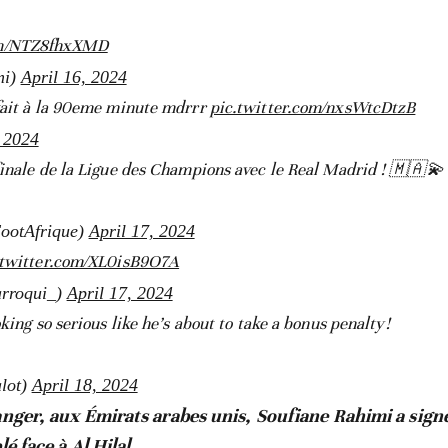
om/NTZ8fhxXMD
mi)
April 16, 2024
fait à la 90eme minute mdrrr
pic.twitter.com/nxsWtcDtzB
, 2024
finale de la Ligue des Champions avec le Real Madrid ! 🇲🇦💫
ootAfrique)
April 17, 2024
.twitter.com/XL0isB9O7A
rroqui_)
April 17, 2024
king so serious like he’s about to take a bonus penalty!
lot)
April 18, 2024
anger, aux Émirats arabes unis, Soufiane Rahimi a sign
lé face à Al Hilal.