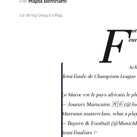
Par
Majda Benthami
Le 18/04/2024 à 17h54
F
oot
eu
Ach
demi-finale de Champions League
Le Maroc est le pays africain le p
— Joueurs Marocains 🇲🇦 (@J
Mazraoui masterclass, what a pla
— Bayern & Football (@Munich
Semi-finalists ✨