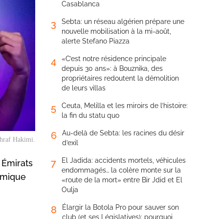
Casablanca
Sebta: un réseau algérien prépare une
3
nouvelle mobilisation à la mi-août,
alerte Stefano Piazza
«C’est notre résidence principale
4
depuis 30 ans»: à Bouznika, des
propriétaires redoutent la démolition
de leurs villas
Ceuta, Melilla et les miroirs de l’histoire:
5
la fin du statu quo
Au-delà de Sebta: les racines du désir
6
hraf Hakimi.
d’exil
El Jadida: accidents mortels, véhicules
7
 Émirats
endommagés… la colère monte sur la
lémique
«route de la mort» entre Bir Jdid et El
Oulja
Élargir la Botola Pro pour sauver son
8
club (et ses Législatives): pourquoi