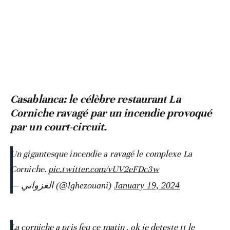
Casablanca: le célèbre restaurant La
Corniche ravagé par un incendie provoqué
par un court-circuit.
Un gigantesque incendie a ravagé le complexe La
Corniche.
pic.twitter.com/vUV2eFDc3w
— الغزواني (@lghezouani)
January 19, 2024
La corniche a pris feu ce matin , ok je deteste tt le