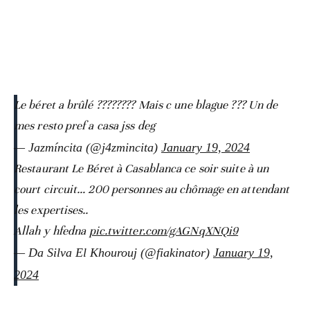
Le béret a brûlé ???????? Mais c une blague ??? Un de
mes resto pref a casa jss deg
— Jazmíncita (@j4zmincita)
January 19, 2024
Restaurant Le Béret à Casablanca ce soir suite à un
court circuit… 200 personnes au chômage en attendant
les expertises..
Allah y hfedna
pic.twitter.com/gAGNqXNQi9
— Da Silva El Khourouj (@fiakinator)
January 19,
2024