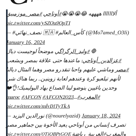
ألااااااا ههههه 😂😭😭😭
#أوناحي
#مصر_موزمبيق
pic.twitter.com/ySZOu9OpTI
— #نصف_نهائي 🇲🇦 #كأس_العالم (@Mo7amed_O3li)
January 16, 2024
موضحاً لوجيست ديال
#وليد_الرگراگي
🛑
#عزالدين_أوناحي
: ماعندها حتى علاقة بمصر وبشعب
#مصر
وماشي عليهم واحنا تنقدرو مصر وهما المثال ديالنا
لأنهم تيلعبو كرة وعندهم لعابة زوينين.. ربما هناك شي
وحدين باغيين ينوضو لينا الصداع بهاد البوليميك!👌❤️
#AFCON
#AFCON2023
…
#maroc
#المغرب
pic.twitter.com/mlvD1TyTkA
— نورالدين اليزيد (@nourelyazid)
January 18, 2024
تصرف إنساني من أوناحي يعيد الأخوة بين جماهير مصر
pic.twitter.com/0TiQBPtGOE
#العربية_رياضة
والمغرب