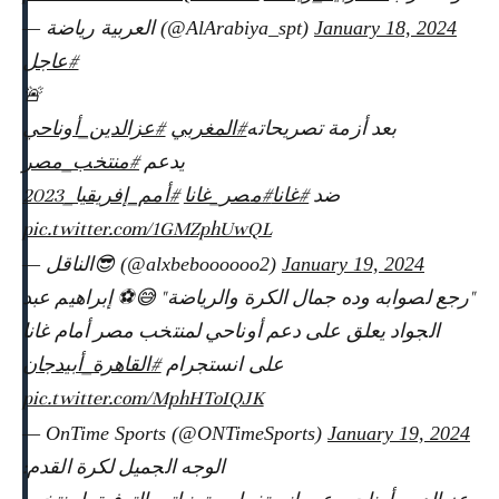
— العربية رياضة (@AlArabiya_spt)
January 18, 2024
#عاجل
🚨
بعد أزمة تصريحاته
#المغربي
#عزالدين_أوناحي
يدعم
#منتخب_مصر
ضد
#غانا
#مصر_غانا
#أمم_إفريقيا_2023
pic.twitter.com/1GMZphUwQL
— الناقل😎 (@alxbeboooooo2)
January 19, 2024
"رجع لصوابه وده جمال الكرة والرياضة" 😅⚽ إبراهيم عبد
الجواد يعلق على دعم أوناحي لمنتخب مصر أمام غانا
على انستجرام
#القاهرة_أبيدجان
pic.twitter.com/MphHToIQJK
— OnTime Sports (@ONTimeSports)
January 19, 2024
الوجه الجميل لكرة القدم: