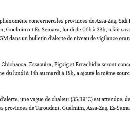
 phénomène concernera les provinces de Assa-Zag, Sidi I
an, Guelmim et Es-Semara, lundi de 06h à 23h, a fait savo
GM dans un bulletin d’alerte de niveau de vigilance oran
 Chichaoua, Essaouira, Figuig et Errachidia seront con
 du lundi à 14h au mardi à 18h, a ajouté la même sourc
 d’alerte, une vague de chaleur (35/39°C) est attendue, d
les provinces de Taroudant, Guelmim, Assa-Zag, Es-Sema