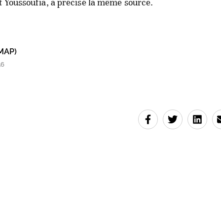
 Youssoufia, a précisé la même source.
MAP)
56