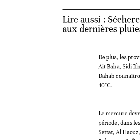
Lire aussi :
Sécheres
aux dernières pluie
De plus, les pro
Ait Baha, Sidi I
Dahab connaîtron
40°C.
Le mercure devra
période, dans le
Settat, Al Haouz