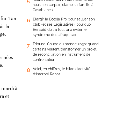
5
nous son corps», clame sa famille à
Casablanca
fni, Tan-
Élargir la Botola Pro pour sauver son
6
club (et ses Législatives): pourquoi
ir la
Bensaïd doit à tout prix éviter le
ge.
syndrome des «fraqchia»
Tribune. Coupe du monde 2030: quand
7
certains veulent transformer un projet
de réconciliation en instrument de
cernées
confrontation
e.
Voici, en chiffres, le bilan d’activité
8
d’Interpol Rabat
e mardi à
ra et