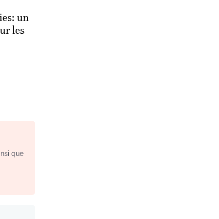
ies: un
ur les
insi que