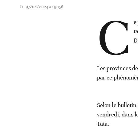
Le 07/04/2024 à 19h56
C
e
t
D
Les provinces de
par ce phénomène
Selon le bulletin
vendredi, dans 
Tata.