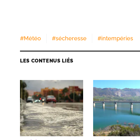
#
Météo
#
sécheresse
#
intempéries
LES CONTENUS LIÉS