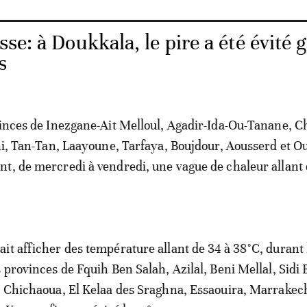
se: à Doukkala, le pire a été évité 
s
vinces de Inezgane-Ait Melloul, Agadir-Ida-Ou-Tanane, C
fni, Tan-Tan, Laayoune, Tarfaya, Boujdour, Aousserd et O
t, de mercredi à vendredi, une vague de chaleur allant 
it afficher des température allant de 34 à 38°C, duran
s provinces de Fquih Ben Salah, Azilal, Beni Mellal, Sidi
, Chichaoua, El Kelaa des Sraghna, Essaouira, Marrakec