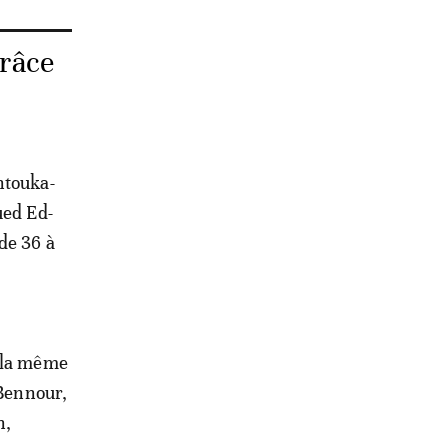
grâce
htouka-
ued Ed-
de 36 à
t la même
 Bennour,
h,