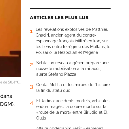
ARTICLES LES PLUS LUS
Les révélations explosives de Matthieu
1
Ghadiri, ancien agent du contre-
espionnage français infiltré en Iran, sur
les liens entre le régime des Mollahs, le
Polisario, le Hezbollah et l’Algérie
Sebta: un réseau algérien prépare une
2
nouvelle mobilisation à la mi-août,
alerte Stefano Piazza
le de 50.4°C.
Ceuta, Melilla et les miroirs de l’histoire:
3
la fin du statu quo
 dans
El Jadida: accidents mortels, véhicules
4
(DGM).
endommagés… la colère monte sur la
«route de la mort» entre Bir Jdid et El
Oulja
Affaire Abderrahim Fakir: «Ramenez-