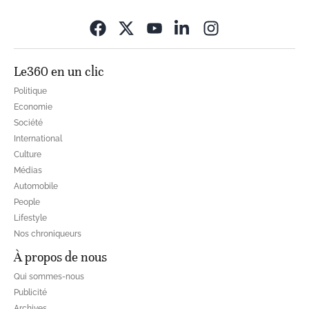
Opens in new wi
Le360 en un clic
Politique
Economie
Société
International
Culture
Médias
Automobile
People
Lifestyle
Nos chroniqueurs
À propos de nous
Qui sommes-nous
Publicité
Archives