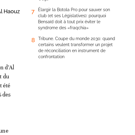
Élargir la Botola Pro pour sauver son
7
Al Haouz
club (et ses Législatives): pourquoi
Bensaïd doit à tout prix éviter le
syndrome des «fraqchia»
Tribune. Coupe du monde 2030: quand
8
certains veulent transformer un projet
de réconciliation en instrument de
confrontation
n d’Al
t du
t été
% des
 une