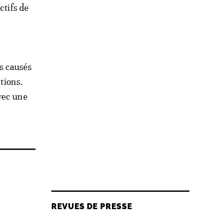
ctifs de
s causés
ctions.
vec une
s
REVUES DE PRESSE