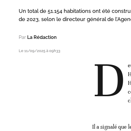
Un total de 51.154 habitations ont été constru
de 2023, selon le directeur général de l’Age
Par
La Rédaction
Le 11/09/2025 à 09h33
D
e
H
H
c
c
Il a signalé que 