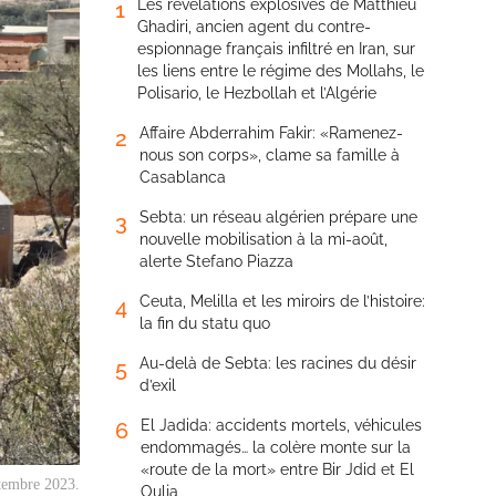
Les révélations explosives de Matthieu
1
Ghadiri, ancien agent du contre-
espionnage français infiltré en Iran, sur
les liens entre le régime des Mollahs, le
Polisario, le Hezbollah et l’Algérie
Affaire Abderrahim Fakir: «Ramenez-
2
nous son corps», clame sa famille à
Casablanca
Sebta: un réseau algérien prépare une
3
nouvelle mobilisation à la mi-août,
alerte Stefano Piazza
Ceuta, Melilla et les miroirs de l’histoire:
4
la fin du statu quo
Au-delà de Sebta: les racines du désir
5
d’exil
El Jadida: accidents mortels, véhicules
6
endommagés… la colère monte sur la
«route de la mort» entre Bir Jdid et El
ptembre 2023.
Oulja