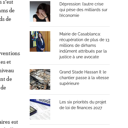
 s’est
Dépression: l’autre crise
hams de
qui pèse des milliards sur
l’économie
rds de
Mairie de Casablanca:
récupération de plus de 13
millions de dirhams
indûment attribués par la
rventions
justice à une avocate
les et
niveau
Grand Stade Hassan II: le
chantier passe à la vitesse
ant de
supérieure
 de
Les six priorités du projet
de loi de finances 2027
ires est