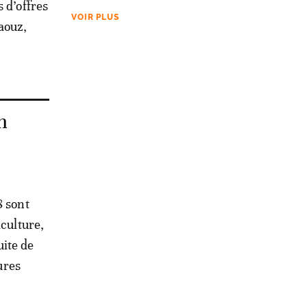
 d’offres
VOIR PLUS
aouz,
n
8 sont
iculture,
uite de
ures