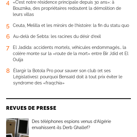
4
«C’est notre résidence principale depuis 30 ans»: à
Bouznika, des propriétaires redoutent la démolition de
leurs villas
5
Ceuta, Melilla et les miroirs de l’histoire: la fin du statu quo
6
Au-delà de Sebta: les racines du désir d’exil
7
El Jadida: accidents mortels, véhicules endommagés… la
colère monte sur la «route de la mort» entre Bir Jdid et El
Oulja
8
Élargir la Botola Pro pour sauver son club (et ses
Législatives): pourquoi Bensaïd doit à tout prix éviter le
syndrome des «fraqchia»
REVUES DE PRESSE
Des téléphones espions venus d’Algérie
envahissent-ils Derb Ghallef?