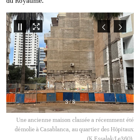
du Royaume.
3
/
8
Une ancienne maison classée a récemment été
démolie à Casablanca, au quartier des Hôpitaux
(K.Essalak/Le360).