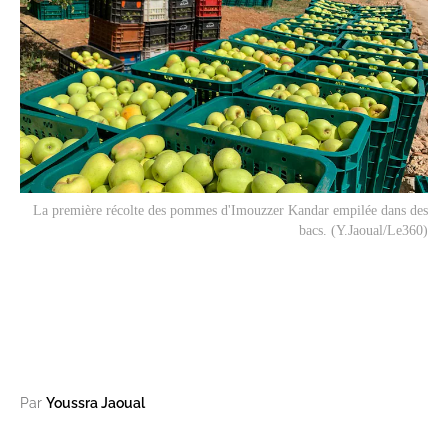
La première récolte des pommes d'Imouzzer Kandar empilée dans des
bacs. (Y.Jaoual/Le360)
Par
Youssra Jaoual