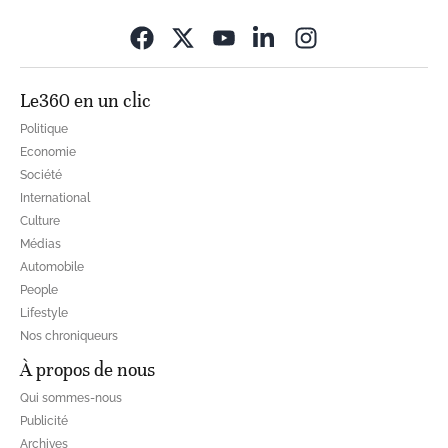
Opens in new wi
Le360 en un clic
Politique
Economie
Société
International
Culture
Médias
Automobile
People
Lifestyle
Nos chroniqueurs
À propos de nous
Qui sommes-nous
Publicité
Archives