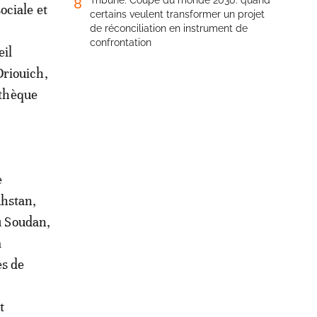
Tribune. Coupe du monde 2030: quand
8
ociale et
certains veulent transformer un projet
de réconciliation en instrument de
confrontation
eil
Driouich,
othèque
e
hstan,
 Soudan,
a
ès de
t