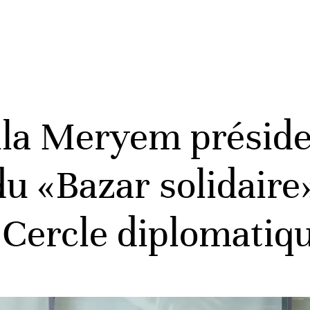
lla Meryem préside
du «Bazar solidaire
 Cercle diplomatiq