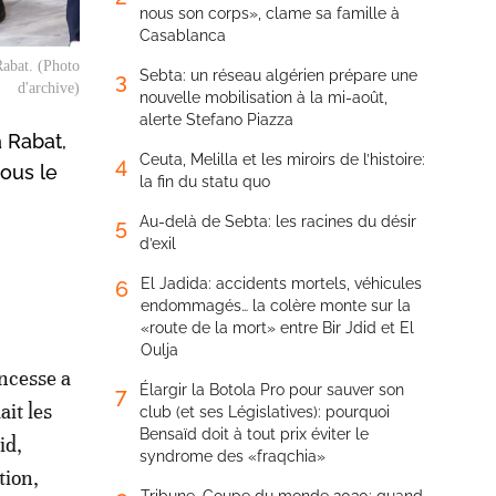
nous son corps», clame sa famille à
Casablanca
Rabat. (Photo
Sebta: un réseau algérien prépare une
3
d'archive)
nouvelle mobilisation à la mi-août,
alerte Stefano Piazza
 Rabat,
Ceuta, Melilla et les miroirs de l’histoire:
4
ous le
la fin du statu quo
Au-delà de Sebta: les racines du désir
5
d’exil
El Jadida: accidents mortels, véhicules
6
endommagés… la colère monte sur la
«route de la mort» entre Bir Jdid et El
Oulja
incesse a
Élargir la Botola Pro pour sauver son
7
ait les
club (et ses Législatives): pourquoi
Bensaïd doit à tout prix éviter le
id,
syndrome des «fraqchia»
tion,