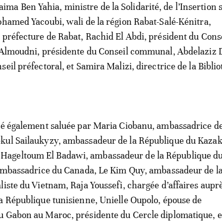
aima Ben Yahia, ministre de la Solidarité, de l’Insertion s
ohamed Yacoubi, wali de la région Rabat-Salé-Kénitra,
 préfecture de Rabat, Rachid El Abdi, président du Cons
 Almoudni, présidente du Conseil communal, Abdelaziz 
eil préfectoral, et Samira Malizi, directrice de la Bibli
été également saluée par Maria Ciobanu, ambassadrice d
kul Sailaukyzy, ambassadeur de la République du Kazak
ageltoum El Badawi, ambassadeur de la République du
, ambassadrice du Canada, Le Kim Quy, ambassadeur de l
liste du Vietnam, Raja Youssefi, chargée d’affaires aupr
a République tunisienne, Unielle Oupolo, épouse de
u Gabon au Maroc, présidente du Cercle diplomatique, e