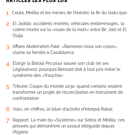
ARTICLES LES PLUS LUS
1
Ceuta, Melilla et les miroirs de l’histoire: la fin du statu quo
2
El Jadida: accidents mortels, véhicules endommagés… la
colère monte sur la «route de la mort» entre Bir Jdid et El
Oulja
3
Affaire Abderrahim Fakir: «Ramenez-nous son corps»,
clame sa famille à Casablanca
4
Élargir la Botola Pro pour sauver son club (et ses
Législatives): pourquoi Bensaïd doit à tout prix éviter le
syndrome des «fraqchia»
5
Tribune. Coupe du monde 2030: quand certains veulent
transformer un projet de réconciliation en instrument de
confrontation
6
Voici, en chiffres, le bilan d’activité d’Interpol Rabat
7
Rapport. La main du «Système» sur Sebta et Melilla: ces
preuves qui démontrent un assaut téléguidé depuis
l’Algérie