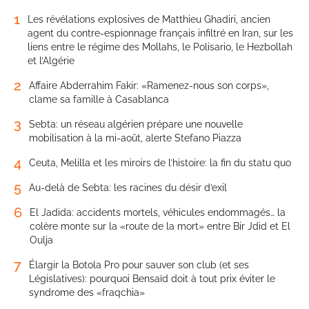
1
Les révélations explosives de Matthieu Ghadiri, ancien
agent du contre-espionnage français infiltré en Iran, sur les
liens entre le régime des Mollahs, le Polisario, le Hezbollah
et l’Algérie
2
Affaire Abderrahim Fakir: «Ramenez-nous son corps»,
clame sa famille à Casablanca
3
Sebta: un réseau algérien prépare une nouvelle
mobilisation à la mi-août, alerte Stefano Piazza
4
Ceuta, Melilla et les miroirs de l’histoire: la fin du statu quo
5
Au-delà de Sebta: les racines du désir d’exil
6
El Jadida: accidents mortels, véhicules endommagés… la
colère monte sur la «route de la mort» entre Bir Jdid et El
Oulja
7
Élargir la Botola Pro pour sauver son club (et ses
Législatives): pourquoi Bensaïd doit à tout prix éviter le
syndrome des «fraqchia»