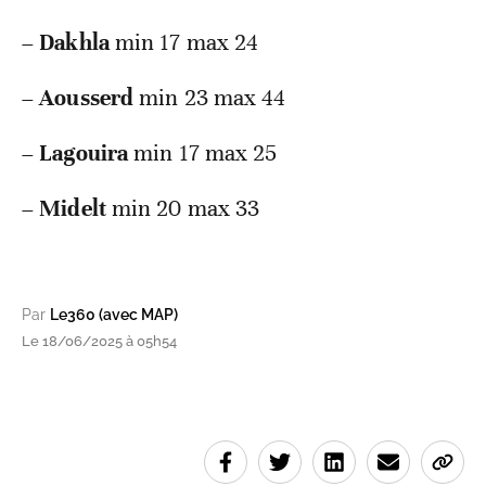
–
Dakhla
min 17 max 24
–
Aousserd
min 23 max 44
–
Lagouira
min 17 max 25
–
Midelt
min 20 max 33
Par
Le360 (avec MAP)
Le 18/06/2025 à 05h54