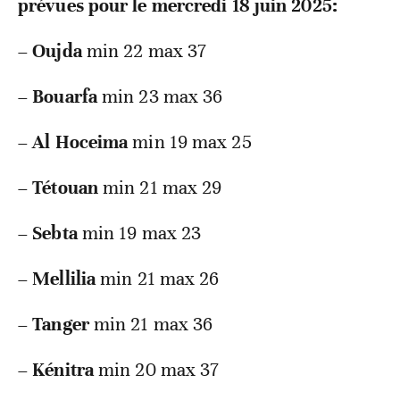
prévues pour le mercredi 18 juin 2025:
–
Oujda
min 22 max 37
–
Bouarfa
min 23 max 36
–
Al Hoceima
min 19 max 25
–
Tétouan
min 21 max 29
–
Sebta
min 19 max 23
–
Mellilia
min 21 max 26
–
Tanger
min 21 max 36
–
Kénitra
min 20 max 37