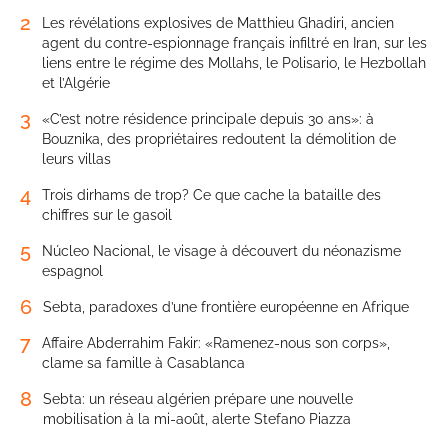
2
Les révélations explosives de Matthieu Ghadiri, ancien
agent du contre-espionnage français infiltré en Iran, sur les
liens entre le régime des Mollahs, le Polisario, le Hezbollah
et l’Algérie
3
«C’est notre résidence principale depuis 30 ans»: à
Bouznika, des propriétaires redoutent la démolition de
leurs villas
4
Trois dirhams de trop? Ce que cache la bataille des
chiffres sur le gasoil
5
Núcleo Nacional, le visage à découvert du néonazisme
espagnol
6
Sebta, paradoxes d’une frontière européenne en Afrique
7
Affaire Abderrahim Fakir: «Ramenez-nous son corps»,
clame sa famille à Casablanca
8
Sebta: un réseau algérien prépare une nouvelle
mobilisation à la mi-août, alerte Stefano Piazza