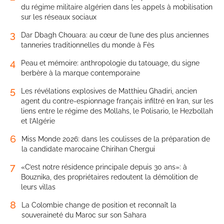
du régime militaire algérien dans les appels à mobilisation
sur les réseaux sociaux
3
Dar Dbagh Chouara: au cœur de l’une des plus anciennes
tanneries traditionnelles du monde à Fès
4
Peau et mémoire: anthropologie du tatouage, du signe
berbère à la marque contemporaine
5
Les révélations explosives de Matthieu Ghadiri, ancien
agent du contre-espionnage français infiltré en Iran, sur les
liens entre le régime des Mollahs, le Polisario, le Hezbollah
et l’Algérie
6
Miss Monde 2026: dans les coulisses de la préparation de
la candidate marocaine Chirihan Chergui
7
«C’est notre résidence principale depuis 30 ans»: à
Bouznika, des propriétaires redoutent la démolition de
leurs villas
8
La Colombie change de position et reconnaît la
souveraineté du Maroc sur son Sahara