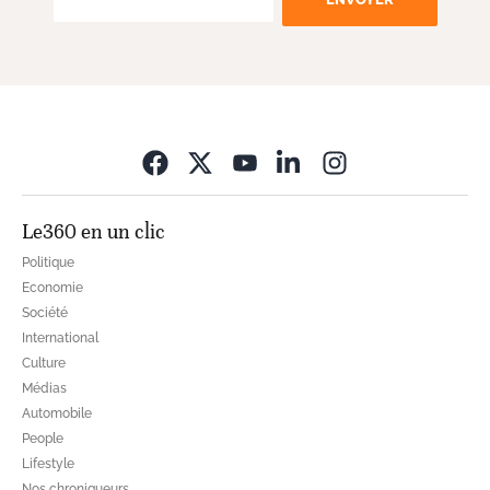
Opens in new wi
Le360 en un clic
Politique
Economie
Société
International
Culture
Médias
Automobile
People
Lifestyle
Nos chroniqueurs