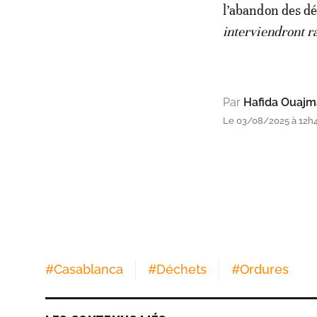
l’abandon des dé
interviendront r
Par
Hafida Ouaj
Le 03/08/2025 à 12h
#
Casablanca
#
Déchets
#
Ordures