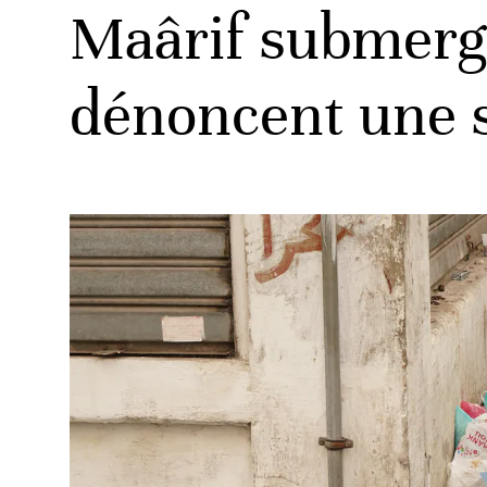
Maârif submergé
dénoncent une s