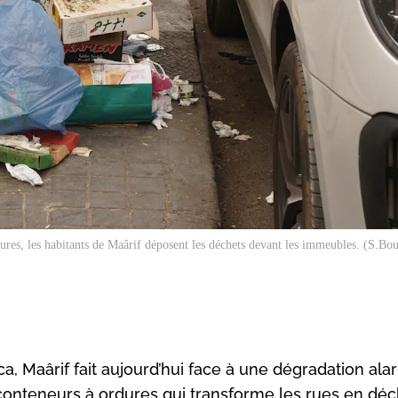
ures, les habitants de Maârif déposent les déchets devant les immeubles. (S.Bo
, Maârif fait aujourd’hui face à une dégradation al
 conteneurs à ordures qui transforme les rues en dé