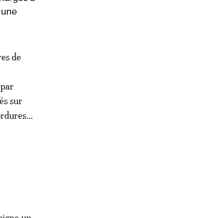
à une
res de
 par
és sur
 ordures…
oigne un