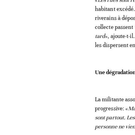
habitant excédé. 
riverains à dépo
collecte passent 
tard
», ajoute-t-i
les dispersent e
Une dégradation
La militante ass
progressive: «
Ma
sont partout. Les
personne ne vien