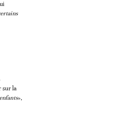
ui
ertains
s
 sur la
 enfants
»,