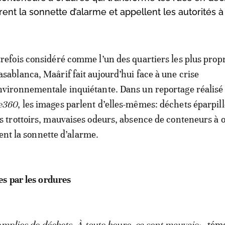
tirent la sonnette d’alarme et appellent les autorités 
trefois considéré comme l’un des quartiers les plus prop
asablanca, Maârif fait aujourd’hui face à une crise
nvironnementale inquiétante. Dans un reportage réalisé
e360
, les images parlent d’elles-mêmes: déchets éparpill
es trottoirs, mauvaises odeurs, absence de conteneurs à
rent la sonnette d’alarme.
s par les ordures
emplies de déchets. À toute heure, ça sent mauvais
», tém