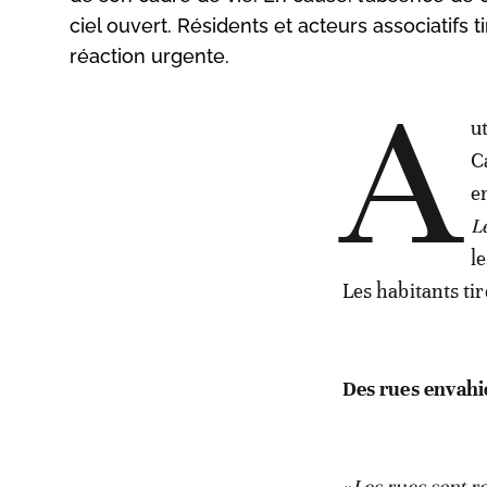
ciel ouvert. Résidents et acteurs associatifs 
réaction urgente.
A
u
C
e
L
l
Les habitants ti
Des rues envahie
«
Les rues sont r