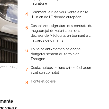
migratoire
Comment la ruée vers Sebta a brisé
4
l’illusion de l’Eldorado européen
Casablanca: signature des contrats du
5
mégaprojet de valorisation des
déchets de Médiouna, un tournant à 15
milliards de dirhams
La haine anti-marocaine gagne
6
dangereusement du terrain en
Espagne
uchrit/Le360)
Ceuta: autopsie d’une crise où chacun
7
avait son complot
Honte et colère
8
armante
charges à