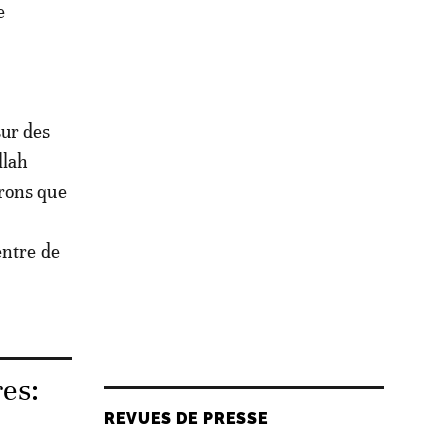
e
sur des
llah
érons que
entre de
res:
REVUES DE PRESSE