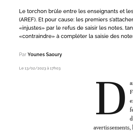
Le torchon brûle entre les enseignants et le
(AREF). Et pour cause: les premiers s’attache
«injustes» par le refus de saisir les notes, t
«contraindre» à compléter la saisie des notes
Par
Younes Saoury
Le 13/02/2023 à 17h03
D
a
F
e
f
d
avertissements, 