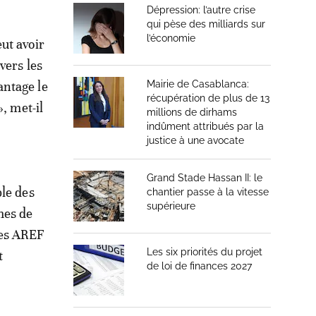
Dépression: l’autre crise
qui pèse des milliards sur
l’économie
ut avoir
vers les
antage le
Mairie de Casablanca:
récupération de plus de 13
, met-il
millions de dirhams
indûment attribués par la
justice à une avocate
Grand Stade Hassan II: le
ble des
chantier passe à la vitesse
supérieure
mes de
les AREF
Les six priorités du projet
t
de loi de finances 2027