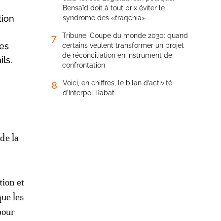
Bensaïd doit à tout prix éviter le
tion
syndrome des «fraqchia»
Tribune. Coupe du monde 2030: quand
7
les
certains veulent transformer un projet
de réconciliation en instrument de
ls.
confrontation
Voici, en chiffres, le bilan d’activité
8
d’Interpol Rabat
 de la
tion et
que les
pour