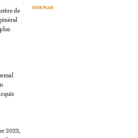
VOIR PLUS
stère de
 général
 plus
normal
en
acquis
ier 2023,