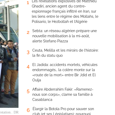
Les révélations explosives de Matthieu
1
Ghadiri, ancien agent du contre-
espionnage français infiltré en Iran, sur
les liens entre le régime des Mollahs, le
Polisario, le Hezbollah et l’Algérie
Sebta: un réseau algérien prépare une
2
nouvelle mobilisation à la mi-août,
alerte Stefano Piazza
Ceuta, Melilla et les miroirs de l’histoire:
3
la fin du statu quo
El Jadida: accidents mortels, véhicules
4
endommagés… la colère monte sur la
«route de la mort» entre Bir Jdid et El
Oulja
Affaire Abderrahim Fakir: «Ramenez-
5
nous son corps», clame sa famille à
Casablanca
Élargir la Botola Pro pour sauver son
6
estation.. DR
club (et ses Législatives): pourquoi