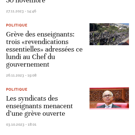
30 novembre
27.11.2023 - 14:46
POLITIQUE
Grève des enseignants:
trois «revendications
essentielles» adressées ce
lundi au Chef du
gouvernement
26.11.2023 - 19:08
POLITIQUE
Les syndicats des
enseignants menacent
d’une grève ouverte
03.10.2023 - 18:01