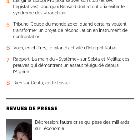
4
Élargir la Botola Pro pour sauver son club (et ses
Législatives): pourquoi Bensaïd doit à tout prix éviter le
syndrome des «fraqchia»
5
Tribune. Coupe du monde 2030: quand certains veulent
transformer un projet de réconciliation en instrument de
confrontation
6
Voici, en chiffres, le bilan d’activité d’Interpol Rabat
7
Rapport. La main du «Système» sur Sebta et Melilla: ces
preuves qui démontrent un assaut téléguidé depuis
l’Algérie
8
Rien sur Ceuta, cette fois-ci
REVUES DE PRESSE
Dépression: l’autre crise qui pèse des milliards
sur l’économie