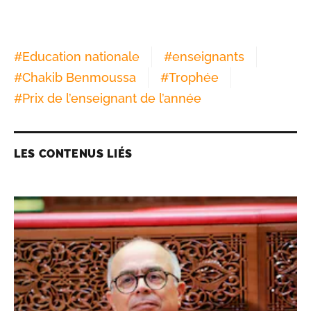
#
Education nationale
#
enseignants
#
Chakib Benmoussa
#
Trophée
#
Prix de l’enseignant de l’année
LES CONTENUS LIÉS