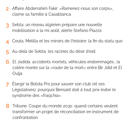
2
Affaire Abderrahim Fakir: «Ramenez-nous son corps»,
clame sa famille à Casablanca
3
Sebta: un réseau algérien prépare une nouvelle
mobilisation à la mi-août, alerte Stefano Piazza
4
Ceuta, Melilla et les miroirs de l’histoire: la fin du statu quo
5
Au-delà de Sebta: les racines du désir d’exil
6
El Jadida: accidents mortels, véhicules endommagés… la
colère monte sur la «route de la mort» entre Bir Jdid et El
Oulja
7
Élargir la Botola Pro pour sauver son club (et ses
Législatives): pourquoi Bensaïd doit à tout prix éviter le
syndrome des «fraqchia»
8
Tribune. Coupe du monde 2030: quand certains veulent
transformer un projet de réconciliation en instrument de
confrontation