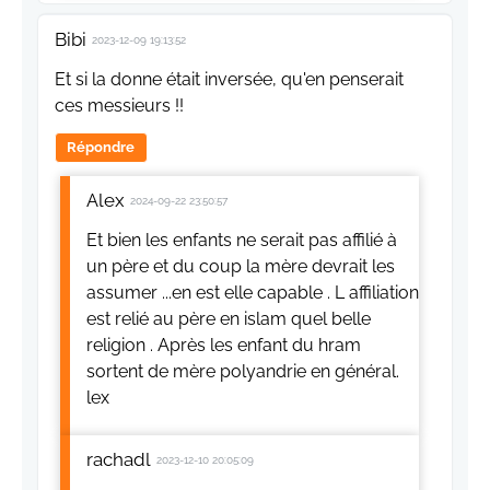
Bibi
2023-12-09 19:13:52
Et si la donne était inversée, qu'en penserait
ces messieurs !!
Répondre
Alex
2024-09-22 23:50:57
Et bien les enfants ne serait pas affilié à
un père et du coup la mère devrait les
assumer ...en est elle capable . L affiliation
est relié au père en islam quel belle
religion . Après les enfant du hram
sortent de mère polyandrie en général.
lex
rachadl
2023-12-10 20:05:09