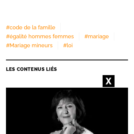
#
code de la famille
#
égalité hommes femmes
#
mariage
#
Mariage mineurs
#
loi
LES CONTENUS LIÉS