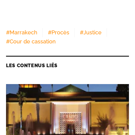
#
Marrakech
#
Procès
#
Justice
#
Cour de cassation
LES CONTENUS LIÉS