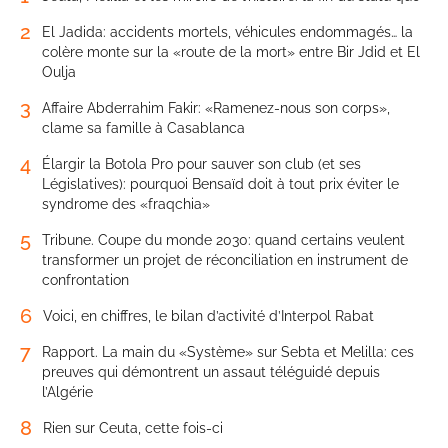
2
El Jadida: accidents mortels, véhicules endommagés… la
colère monte sur la «route de la mort» entre Bir Jdid et El
Oulja
3
Affaire Abderrahim Fakir: «Ramenez-nous son corps»,
clame sa famille à Casablanca
4
Élargir la Botola Pro pour sauver son club (et ses
Législatives): pourquoi Bensaïd doit à tout prix éviter le
syndrome des «fraqchia»
5
Tribune. Coupe du monde 2030: quand certains veulent
transformer un projet de réconciliation en instrument de
confrontation
6
Voici, en chiffres, le bilan d’activité d’Interpol Rabat
7
Rapport. La main du «Système» sur Sebta et Melilla: ces
preuves qui démontrent un assaut téléguidé depuis
l’Algérie
8
Rien sur Ceuta, cette fois-ci