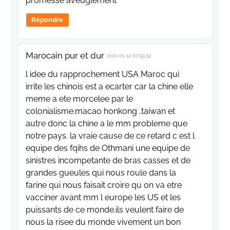
promesse aveuglement
Répondre
Marocain pur et dur
2021-01-12 07:59:32
l idee du rapprochement USA Maroc qui
irrite les chinois est a ecarter car la chine elle
meme a ete morcelee par le
colonialisme.macao honkong ,taiwan et
autre donc la chine a le mm probleme que
notre pays. la vraie cause de ce retard c est l
equipe des fqihs de Othmani une equipe de
sinistres incompetante de bras casses et de
grandes gueules qui nous roule dans la
farine qui nous faisait croire qu on va etre
vacciner avant mm l europe les US et les
puissants de ce monde.ils veulent faire de
nous la risee du monde vivement un bon