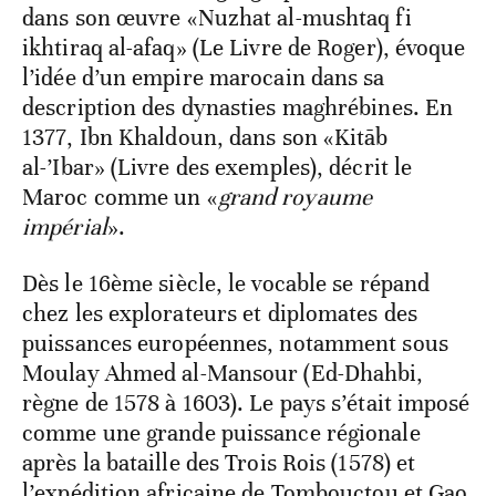
dans son œuvre «Nuzhat al-mushtaq fi
ikhtiraq al-afaq» (Le Livre de Roger), évoque
l’idée d’un empire marocain dans sa
description des dynasties maghrébines. En
1377, Ibn Khaldoun, dans son «Kitāb
al-’Ibar» (Livre des exemples), décrit le
Maroc comme un «
grand royaume
impérial
».
Dès le 16ème siècle, le vocable se répand
chez les explorateurs et diplomates des
puissances européennes, notamment sous
Moulay Ahmed al-Mansour (Ed-Dhahbi,
règne de 1578 à 1603). Le pays s’était imposé
comme une grande puissance régionale
après la bataille des Trois Rois (1578) et
l’expédition africaine de Tombouctou et Gao