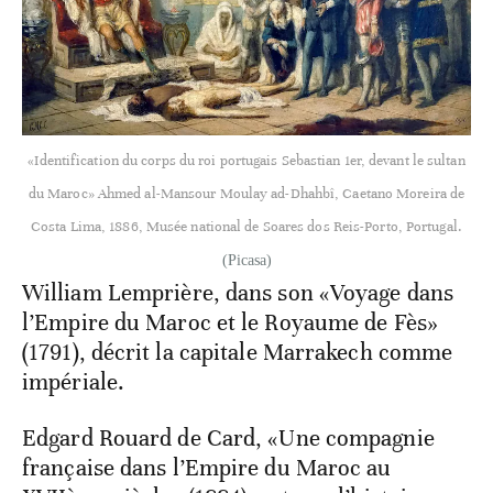
«Identification du corps du roi portugais Sebastian 1er, devant le sultan
du Maroc» Ahmed al-Mansour Moulay ad-Dhahbî, Caetano Moreira de
Costa Lima, 1886, Musée national de Soares dos Reis-Porto, Portugal.
(Picasa)
William Lemprière, dans son «Voyage dans
l’Empire du Maroc et le Royaume de Fès»
(1791), décrit la capitale Marrakech comme
impériale.
Edgard Rouard de Card, «Une compagnie
française dans l’Empire du Maroc au