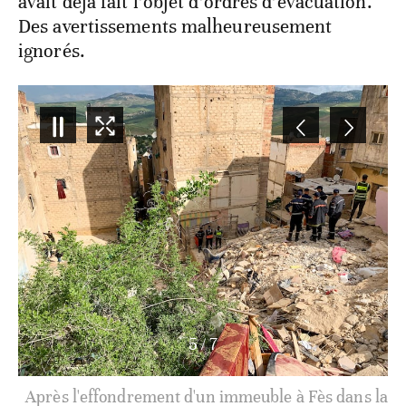
avait déjà fait l’objet d’ordres d’évacuation.
Des avertissements malheureusement
ignorés.
5
/
7
Après l'effondrement d'un immeuble à Fès dans la