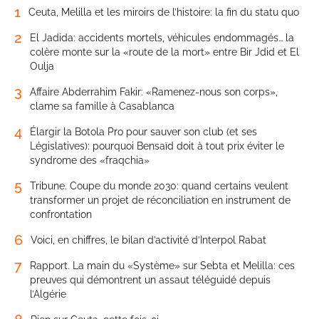
1
Ceuta, Melilla et les miroirs de l’histoire: la fin du statu quo
2
El Jadida: accidents mortels, véhicules endommagés… la
colère monte sur la «route de la mort» entre Bir Jdid et El
Oulja
3
Affaire Abderrahim Fakir: «Ramenez-nous son corps»,
clame sa famille à Casablanca
4
Élargir la Botola Pro pour sauver son club (et ses
Législatives): pourquoi Bensaïd doit à tout prix éviter le
syndrome des «fraqchia»
5
Tribune. Coupe du monde 2030: quand certains veulent
transformer un projet de réconciliation en instrument de
confrontation
6
Voici, en chiffres, le bilan d’activité d’Interpol Rabat
7
Rapport. La main du «Système» sur Sebta et Melilla: ces
preuves qui démontrent un assaut téléguidé depuis
l’Algérie