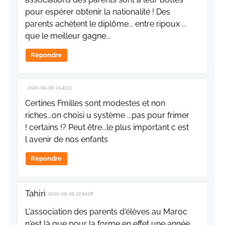
pour espérer obtenir la nationalité ! Des
parents achètent le diplôme... entre ripoux ...
que le meilleur gagne...
Répondre
2020-05-06 01:43:11
Certines Fmilles sont modestes et non
riches...on choisi u système ...pas pour frimer
! certains !? Peut être...le plus important c est
l avenir de nos enfants
Répondre
Tahiri
2020-05-05 22:24:28
L'association des parents d'élèves au Maroc
n'est là que pour la forme,en effet,une année