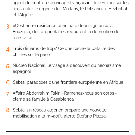
agent du contre-espionnage français infiltré en Iran, sur les
liens entre le régime des Mollahs, le Polisario, le Hezbollah
et l’Algérie
3
«C’est notre résidence principale depuis 30 ans»: à
Bouznika, des propriétaires redoutent la démolition de
leurs villas
4
Trois dirhams de trop? Ce que cache la bataille des
chiffres sur le gasoil
5
Núcleo Nacional, le visage à découvert du néonazisme
espagnol
6
Sebta, paradoxes d’une frontière européenne en Afrique
7
Affaire Abderrahim Fakir: «Ramenez-nous son corps»,
clame sa famille à Casablanca
8
Sebta: un réseau algérien prépare une nouvelle
mobilisation à la mi-août, alerte Stefano Piazza