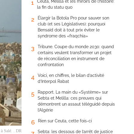
Ceuta, Melilla et les miroirs de l’histoire:
1
la fin du statu quo
Élargir la Botola Pro pour sauver son
2
club (et ses Législatives): pourquoi
Bensaïd doit à tout prix éviter le
syndrome des «fraqchia»
Tribune. Coupe du monde 2030: quand
3
certains veulent transformer un projet
de réconciliation en instrument de
confrontation
Voici, en chiffres, le bilan d’activité
4
d’Interpol Rabat
Rapport. La main du «Système» sur
5
Sebta et Melilla: ces preuves qui
démontrent un assaut téléguidé depuis
l’Algérie
Rien sur Ceuta, cette fois-ci
6
 à Salé. . DR
Sebta: les dessous de l’arrêt de justice
7