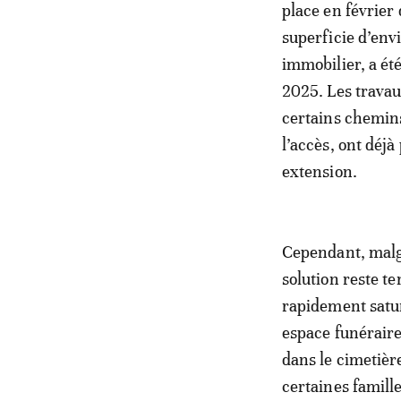
place en février
superficie d’env
immobilier, a ét
2025. Les travau
certains chemins
l’accès, ont déj
extension.
Cependant, malg
solution reste te
rapidement satur
espace funéraire
dans le cimetièr
certaines famill