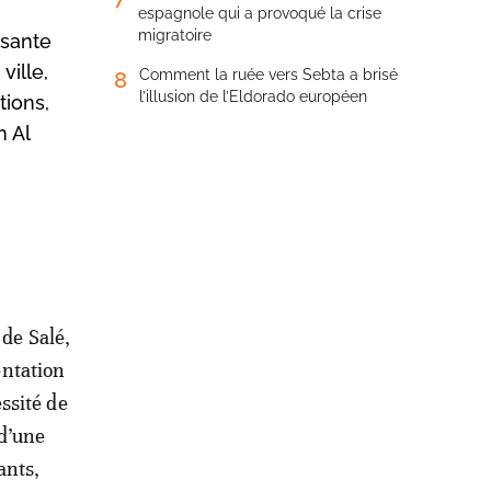
espagnole qui a provoqué la crise
migratoire
ssante
ville,
Comment la ruée vers Sebta a brisé
8
l’illusion de l’Eldorado européen
tions,
n Al
 de Salé,
ntation
ssité de
 d’une
ants,