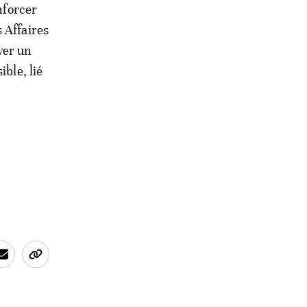
nforcer
 Affaires
uver un
ible, lié