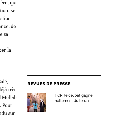
ère, qui
tion, se
estion
ance, de
e sa
ber la
alé,
REVUES DE PRESSE
éjà très
HCP: le célibat gagne
l Mellah
nettement du terrain
. Pour
endu sur