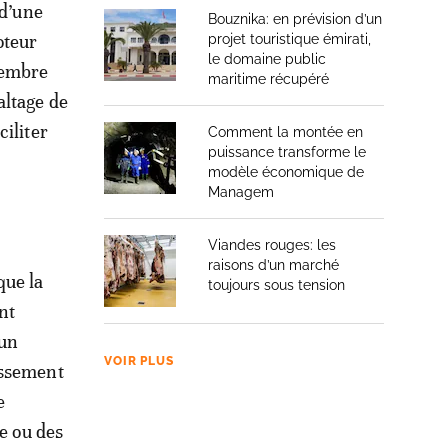
 d’une
Bouznika: en prévision d’un
oteur
projet touristique émirati,
le domaine public
vembre
maritime récupéré
altage de
iliter
Comment la montée en
puissance transforme le
modèle économique de
Managem
Viandes rouges: les
raisons d’un marché
que la
toujours sous tension
nt
 un
VOIR PLUS
assement
e
re ou des