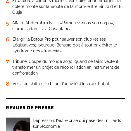
4
El Jadida: accidents mortels, véhicules endommagés… la
colère monte sur la «route de la mort» entre Bir Jdid et El
Oulja
5
Affaire Abderrahim Fakir: «Ramenez-nous son corps»,
clame sa famille à Casablanca
6
Élargir la Botola Pro pour sauver son club (et ses
Législatives): pourquoi Bensaïd doit à tout prix éviter le
syndrome des «fraqchia»
7
Tribune. Coupe du monde 2030: quand certains veulent
transformer un projet de réconciliation en instrument de
confrontation
8
Voici, en chiffres, le bilan d’activité d’Interpol Rabat
REVUES DE PRESSE
Dépression: l’autre crise qui pèse des milliards
sur l’économie