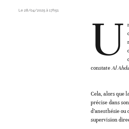
Le 28/04/2025 à 17h51
U
constate
Al Ahda
Cela, alors que l
précise dans son 
d’anesthésie ou 
supervision dire