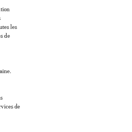
ntion
s
utes les
es de
aine.
es
rvices de