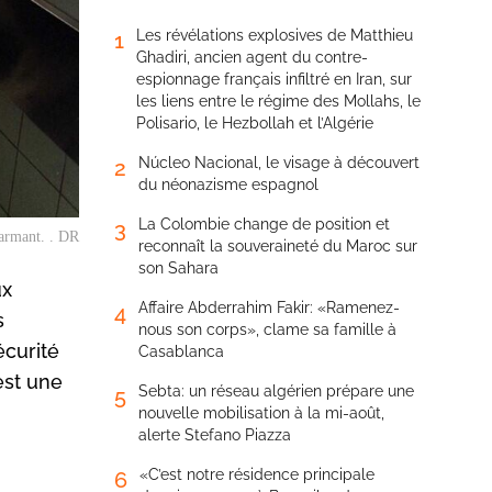
Les révélations explosives de Matthieu
1
Ghadiri, ancien agent du contre-
espionnage français infiltré en Iran, sur
les liens entre le régime des Mollahs, le
Polisario, le Hezbollah et l’Algérie
Núcleo Nacional, le visage à découvert
2
du néonazisme espagnol
La Colombie change de position et
3
larmant. . DR
reconnaît la souveraineté du Maroc sur
son Sahara
ux
Affaire Abderrahim Fakir: «Ramenez-
4
s
nous son corps», clame sa famille à
écurité
Casablanca
est une
Sebta: un réseau algérien prépare une
5
nouvelle mobilisation à la mi-août,
alerte Stefano Piazza
«C’est notre résidence principale
6