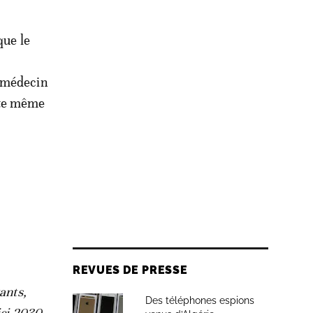
que le
n médecin
tte même
REVUES DE PRESSE
ants,
Des téléphones espions
ici 2030,