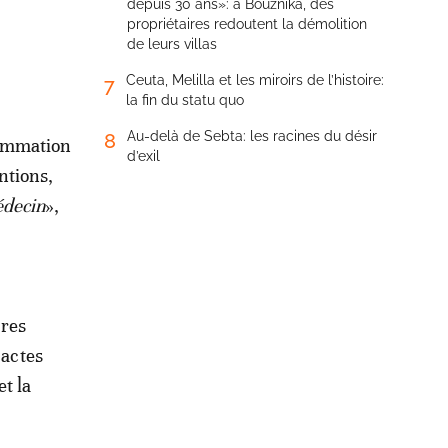
depuis 30 ans»: à Bouznika, des
propriétaires redoutent la démolition
de leurs villas
Ceuta, Melilla et les miroirs de l’histoire:
7
la fin du statu quo
Au-delà de Sebta: les racines du désir
8
rammation
d’exil
ntions,
édecin
»,
ères
 actes
t la