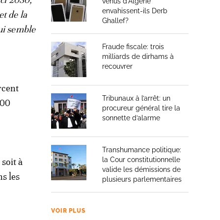
venus d’Algérie
envahissent-ils Derb
t de la
Ghallef?
ui semble
Fraude fiscale: trois
milliards de dirhams à
recouvrer
rcent
Tribunaux à l’arrêt: un
000
procureur général tire la
sonnette d’alarme
Transhumance politique:
la Cour constitutionnelle
soit à
valide les démissions de
s les
plusieurs parlementaires
VOIR PLUS