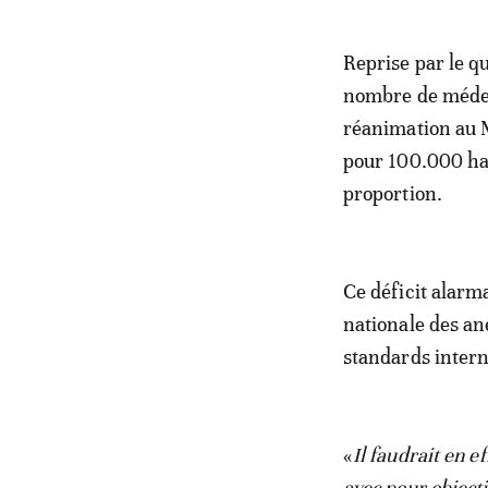
Reprise par le q
nombre de médeci
réanimation au 
pour 100.000 ha
proportion.
Ce déficit alarm
nationale des an
standards inter
«
Il faudrait en 
avec pour object