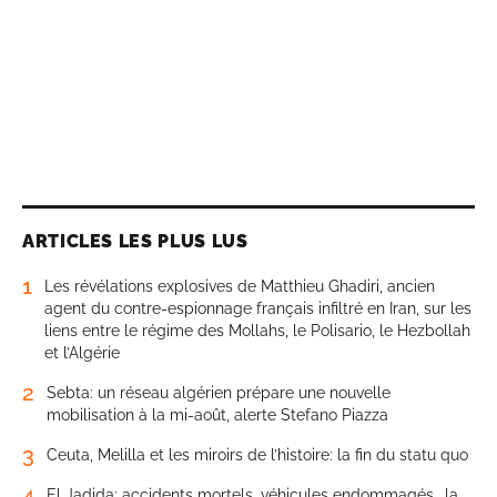
ARTICLES LES PLUS LUS
1
Les révélations explosives de Matthieu Ghadiri, ancien
agent du contre-espionnage français infiltré en Iran, sur les
liens entre le régime des Mollahs, le Polisario, le Hezbollah
et l’Algérie
2
Sebta: un réseau algérien prépare une nouvelle
mobilisation à la mi-août, alerte Stefano Piazza
3
Ceuta, Melilla et les miroirs de l’histoire: la fin du statu quo
4
El Jadida: accidents mortels, véhicules endommagés… la