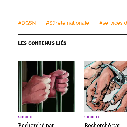
#
DGSN
#
Sûreté nationale
#
services d
LES CONTENUS LIÉS
SOCIÉTÉ
SOCIÉTÉ
Recherché par
Recherché par