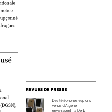
ationale
«notice
soupçonné
 drogues
cusé
x
REVUES DE PRESSE
ional
Des téléphones espions
e (DGSN),
venus d’Algérie
envahissent-ils Derb