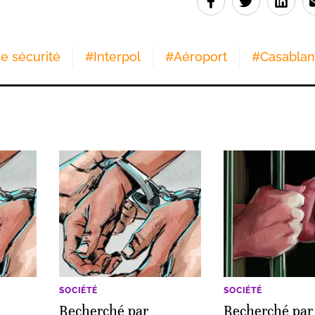
e sécurité
#
Interpol
#
Aéroport
#
Casabla
SOCIÉTÉ
SOCIÉTÉ
Recherché par
Recherché par