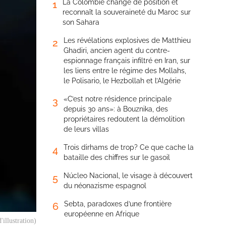
La Colombie change de position et
1
reconnaît la souveraineté du Maroc sur
son Sahara
Les révélations explosives de Matthieu
2
Ghadiri, ancien agent du contre-
espionnage français infiltré en Iran, sur
les liens entre le régime des Mollahs,
le Polisario, le Hezbollah et l’Algérie
«C’est notre résidence principale
3
depuis 30 ans»: à Bouznika, des
propriétaires redoutent la démolition
de leurs villas
Trois dirhams de trop? Ce que cache la
4
bataille des chiffres sur le gasoil
Núcleo Nacional, le visage à découvert
5
du néonazisme espagnol
Sebta, paradoxes d’une frontière
6
européenne en Afrique
illustration)