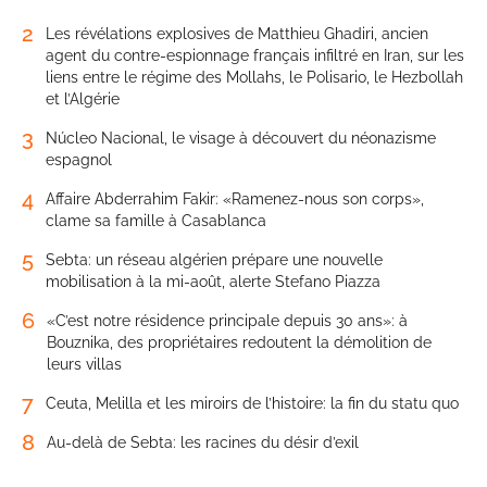
2
Les révélations explosives de Matthieu Ghadiri, ancien
agent du contre-espionnage français infiltré en Iran, sur les
liens entre le régime des Mollahs, le Polisario, le Hezbollah
et l’Algérie
3
Núcleo Nacional, le visage à découvert du néonazisme
espagnol
4
Affaire Abderrahim Fakir: «Ramenez-nous son corps»,
clame sa famille à Casablanca
5
Sebta: un réseau algérien prépare une nouvelle
mobilisation à la mi-août, alerte Stefano Piazza
6
«C’est notre résidence principale depuis 30 ans»: à
Bouznika, des propriétaires redoutent la démolition de
leurs villas
7
Ceuta, Melilla et les miroirs de l’histoire: la fin du statu quo
8
Au-delà de Sebta: les racines du désir d’exil