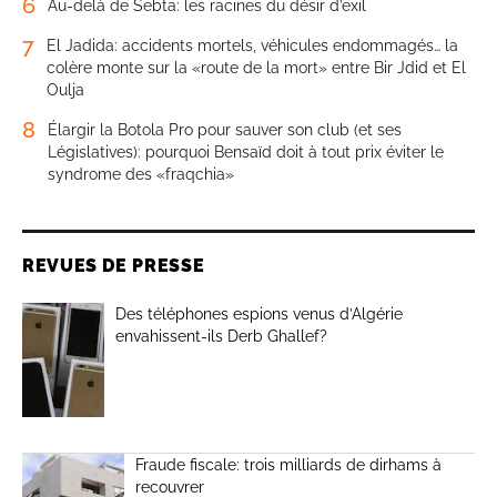
6
Au-delà de Sebta: les racines du désir d’exil
7
El Jadida: accidents mortels, véhicules endommagés… la
colère monte sur la «route de la mort» entre Bir Jdid et El
Oulja
8
Élargir la Botola Pro pour sauver son club (et ses
Législatives): pourquoi Bensaïd doit à tout prix éviter le
syndrome des «fraqchia»
REVUES DE PRESSE
Des téléphones espions venus d’Algérie
envahissent-ils Derb Ghallef?
Fraude fiscale: trois milliards de dirhams à
recouvrer