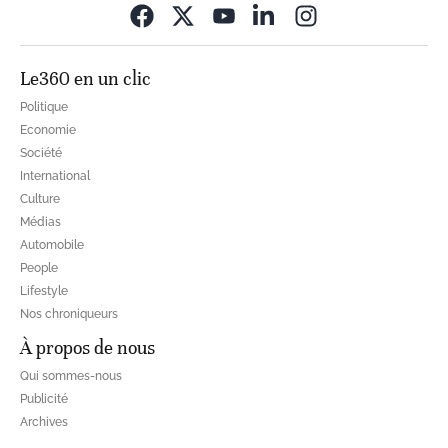
Opens in new wi
Le360 en un clic
Politique
Economie
Société
International
Culture
Médias
Automobile
People
Lifestyle
Nos chroniqueurs
À propos de nous
Qui sommes-nous
Publicité
Archives