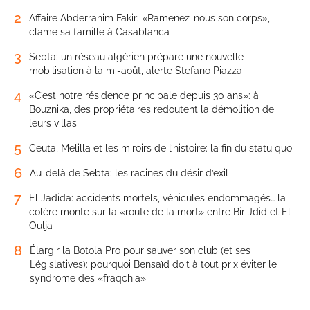
2
Affaire Abderrahim Fakir: «Ramenez-nous son corps»,
clame sa famille à Casablanca
3
Sebta: un réseau algérien prépare une nouvelle
mobilisation à la mi-août, alerte Stefano Piazza
4
«C’est notre résidence principale depuis 30 ans»: à
Bouznika, des propriétaires redoutent la démolition de
leurs villas
5
Ceuta, Melilla et les miroirs de l’histoire: la fin du statu quo
6
Au-delà de Sebta: les racines du désir d’exil
7
El Jadida: accidents mortels, véhicules endommagés… la
colère monte sur la «route de la mort» entre Bir Jdid et El
Oulja
8
Élargir la Botola Pro pour sauver son club (et ses
Législatives): pourquoi Bensaïd doit à tout prix éviter le
syndrome des «fraqchia»