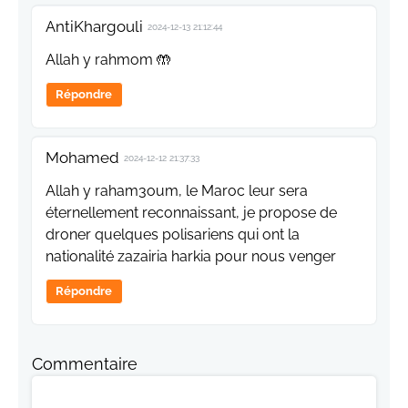
AntiKhargouli
2024-12-13 21:12:44
Allah y rahmom 🤲
Répondre
Mohamed
2024-12-12 21:37:33
Allah y raham3oum, le Maroc leur sera
éternellement reconnaissant, je propose de
droner quelques polisariens qui ont la
nationalité zazairia harkia pour nous venger
Répondre
Commentaire