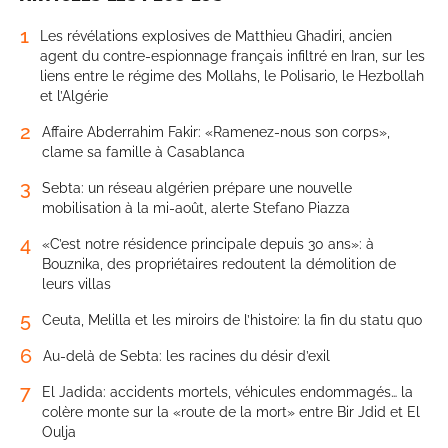
1
Les révélations explosives de Matthieu Ghadiri, ancien
agent du contre-espionnage français infiltré en Iran, sur les
liens entre le régime des Mollahs, le Polisario, le Hezbollah
et l’Algérie
2
Affaire Abderrahim Fakir: «Ramenez-nous son corps»,
clame sa famille à Casablanca
3
Sebta: un réseau algérien prépare une nouvelle
mobilisation à la mi-août, alerte Stefano Piazza
4
«C’est notre résidence principale depuis 30 ans»: à
Bouznika, des propriétaires redoutent la démolition de
leurs villas
5
Ceuta, Melilla et les miroirs de l’histoire: la fin du statu quo
6
Au-delà de Sebta: les racines du désir d’exil
7
El Jadida: accidents mortels, véhicules endommagés… la
colère monte sur la «route de la mort» entre Bir Jdid et El
Oulja