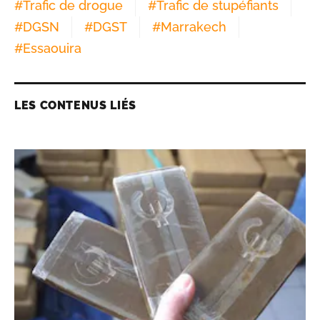
#
Trafic de drogue
#
Trafic de stupéfiants
#
DGSN
#
DGST
#
Marrakech
#
Essaouira
LES CONTENUS LIÉS