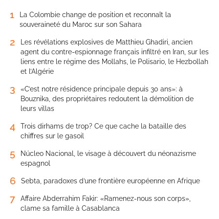
1
La Colombie change de position et reconnaît la
souveraineté du Maroc sur son Sahara
2
Les révélations explosives de Matthieu Ghadiri, ancien
agent du contre-espionnage français infiltré en Iran, sur les
liens entre le régime des Mollahs, le Polisario, le Hezbollah
et l’Algérie
3
«C’est notre résidence principale depuis 30 ans»: à
Bouznika, des propriétaires redoutent la démolition de
leurs villas
4
Trois dirhams de trop? Ce que cache la bataille des
chiffres sur le gasoil
5
Núcleo Nacional, le visage à découvert du néonazisme
espagnol
6
Sebta, paradoxes d’une frontière européenne en Afrique
7
Affaire Abderrahim Fakir: «Ramenez-nous son corps»,
clame sa famille à Casablanca