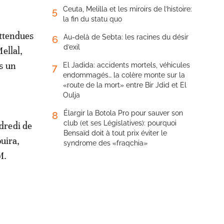
Ceuta, Melilla et les miroirs de l’histoire:
5
la fin du statu quo
attendues
Au-delà de Sebta: les racines du désir
6
d’exil
ellal,
s un
El Jadida: accidents mortels, véhicules
7
endommagés… la colère monte sur la
«route de la mort» entre Bir Jdid et El
Oulja
Élargir la Botola Pro pour sauver son
8
club (et ses Législatives): pourquoi
ndredi de
Bensaïd doit à tout prix éviter le
uira,
syndrome des «fraqchia»
M.