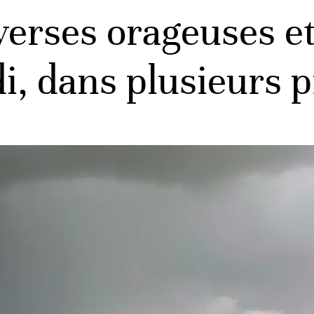
erses orageuses et 
i, dans plusieurs 