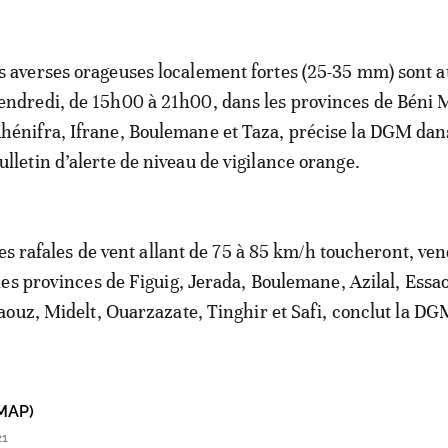
s averses orageuses localement fortes (25-35 mm) sont 
endredi, de 15h00 à 21h00, dans les provinces de Béni M
hénifra, Ifrane, Boulemane et Taza, précise la DGM dan
ulletin d’alerte de niveau de vigilance orange.
tes rafales de vent allant de 75 à 85 km/h toucheront, ve
es provinces de Figuig, Jerada, Boulemane, Azilal, Essao
ouz, Midelt, Ouarzazate, Tinghir et Safi, conclut la DG
MAP)
21