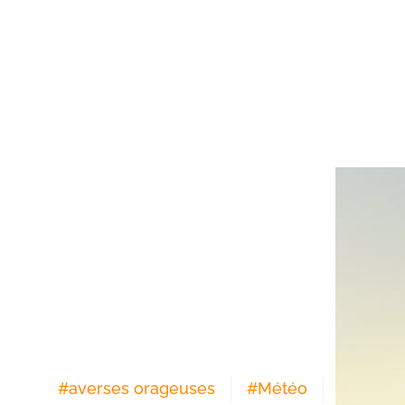
#
averses orageuses
#
Météo
#
Maroc