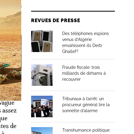
REVUES DE PRESSE
Des téléphones espions
venus d’Algérie
envahissent-ils Derb
Ghallef?
Fraude fiscale: trois
milliards de dirhams à
recouvrer
Tribunaux à l’arrêt: un
 Vague
procureur général tire la
s assez
sonnette d’alarme
que
utes de
Transhumance politique:
 à