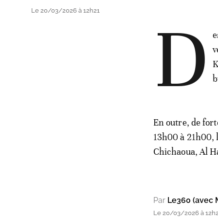
Le 20/03/2026 à 12h21
D
e
v
K
b
En outre, de for
13h00 à 21h00, l
Chichaoua, Al Ha
Par
Le360 (avec 
Le 20/03/2026 à 12h