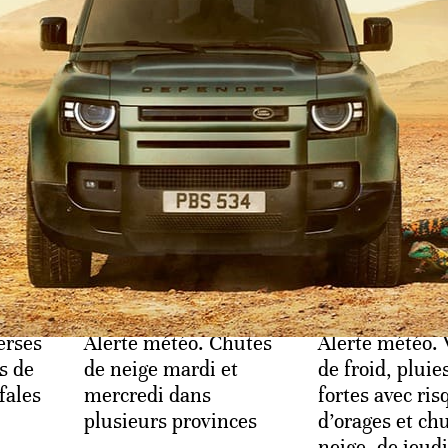
SOCIÉTÉ
SOCIÉTÉ
erses
Alerte météo. Chutes
Alerte météo.
s de
de neige mardi et
de froid, pluie
fales
mercredi dans
fortes avec ris
plusieurs provinces
d’orages et ch
neige, de jeudi