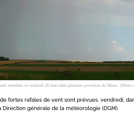
sont attendues ce vendredi 20 mars dans plusieurs provinces du Maroc. (Photo d'
e fortes rafales de vent sont prévues, vendredi, da
a Direction générale de la météorologie (DGM).