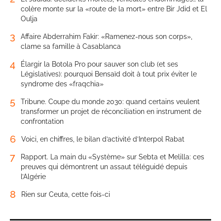
colère monte sur la «route de la mort» entre Bir Jdid et El
Oulja
3
Affaire Abderrahim Fakir: «Ramenez-nous son corps»,
clame sa famille à Casablanca
4
Élargir la Botola Pro pour sauver son club (et ses
Législatives): pourquoi Bensaïd doit à tout prix éviter le
syndrome des «fraqchia»
5
Tribune. Coupe du monde 2030: quand certains veulent
transformer un projet de réconciliation en instrument de
confrontation
6
Voici, en chiffres, le bilan d’activité d’Interpol Rabat
7
Rapport. La main du «Système» sur Sebta et Melilla: ces
preuves qui démontrent un assaut téléguidé depuis
l’Algérie
8
Rien sur Ceuta, cette fois-ci