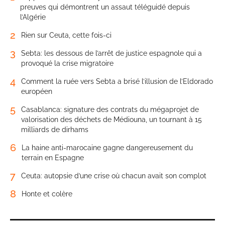
preuves qui démontrent un assaut téléguidé depuis
l’Algérie
2
Rien sur Ceuta, cette fois-ci
3
Sebta: les dessous de l’arrêt de justice espagnole qui a
provoqué la crise migratoire
4
Comment la ruée vers Sebta a brisé l’illusion de l’Eldorado
européen
5
Casablanca: signature des contrats du mégaprojet de
valorisation des déchets de Médiouna, un tournant à 15
milliards de dirhams
6
La haine anti-marocaine gagne dangereusement du
terrain en Espagne
7
Ceuta: autopsie d’une crise où chacun avait son complot
8
Honte et colère