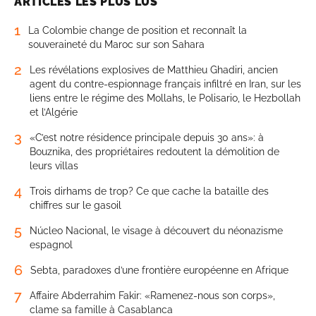
ARTICLES LES PLUS LUS
1
La Colombie change de position et reconnaît la
souveraineté du Maroc sur son Sahara
2
Les révélations explosives de Matthieu Ghadiri, ancien
agent du contre-espionnage français infiltré en Iran, sur les
liens entre le régime des Mollahs, le Polisario, le Hezbollah
et l’Algérie
3
«C’est notre résidence principale depuis 30 ans»: à
Bouznika, des propriétaires redoutent la démolition de
leurs villas
4
Trois dirhams de trop? Ce que cache la bataille des
chiffres sur le gasoil
5
Núcleo Nacional, le visage à découvert du néonazisme
espagnol
6
Sebta, paradoxes d’une frontière européenne en Afrique
7
Affaire Abderrahim Fakir: «Ramenez-nous son corps»,
clame sa famille à Casablanca