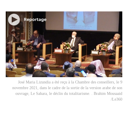
José Maria Lizundia a été reçu à la Chambre des conseillers, le 9
novembre 2021, dans le cadre de la sortie de la version arabe de son
ouvrage,
Le Sahara, le déclin du totalitarisme
. . Brahim Mousaaid
/Le360