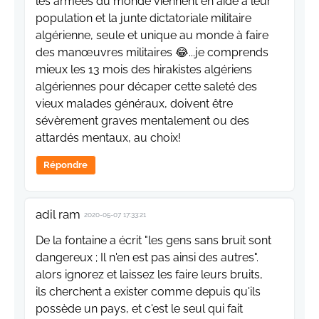
les armées du monde viennent en aide à leur
population et la junte dictatoriale militaire
algérienne, seule et unique au monde à faire
des manœuvres militaires 😂...je comprends
mieux les 13 mois des hirakistes algériens
algériennes pour décaper cette saleté des
vieux malades généraux, doivent être
sévèrement graves mentalement ou des
attardés mentaux, au choix!
Répondre
adil ram
2020-05-07 17:33:21
De la fontaine a écrit "les gens sans bruit sont
dangereux ; Il n'en est pas ainsi des autres".
alors ignorez et laissez les faire leurs bruits,
ils cherchent a exister comme depuis qu'ils
possède un pays, et c'est le seul qui fait