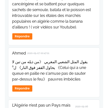
cancérigène et se battent pour quelques
sachets de semoule, batata et le poisson est
introuvable sur les étales des marchés
populaires en algérie comme la banana
d'ailleurs ! ( voir vidéos sur Youtube).
Répondre
Ahmed
2020-05-07 00:47:01
يقول المثل الشعبي المغربي 《من ذيله من تبن لا
يحاول القفز فوق النار》 ل⁶ 《Celui qui a une
queue en paille ne s'amuse pas de sauter
par-dessus le feu》 pauvres imbéciles
Répondre
L’Algérie n’est pas un Pays mais
2020-05-06