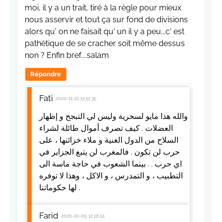
moi, il y a un trait, tiré à la règle pour mieux
nous asservir et tout ça sur fond de divisions
alors qu' on ne faisait qu' un il y a peu...c' est
pathétique de se cracher soit même dessus
non ? Enfin bref....salam
Répondre
Fati
2020-11-21 12:51:35
والله هذا مايو لسخرية وليس لي التبجح و إظهار
العضلات . كيف تصرف أموال طائلة لشراء
السلاح من الدول الغنية و ملاء خزائنها ، على
حرب لن تكون . فالمغرب لن يتبع الجزاير في
اي حرب . . بينما الشعوب في حاجة ماسة الى
التطبيب ، و التمدرس ، و الاكل ، وهذا لا توفره
لها حكوماتنا .
Farid
2020-10-09 12:28:51