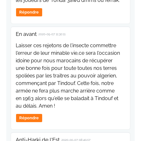
les joueurs de "ronda"3awd dmms ou ferrak.
Répondre
En avant
2020-05-07 11:30:11
Laisser ces rejetons de l'insecte commettre
l'erreur de leur minable vie,ce sera l'occasion
idoine pour nous marocains de récupérer
une bonne fois pour toute toutes nos terres
spoliées par les traitres au pouvoir algerien,
commençant par Tindouf. Cette fois, notre
armée ne fera plus marche arrière comme
en 1963 alors qu'elle se baladait à Tindouf et
au délais. Amen !
Répondre
Anti-Harki de l'Est
2020-05-07 08:49:57