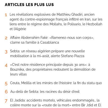
ARTICLES LES PLUS LUS
1
Les révélations explosives de Matthieu Ghadiri, ancien
agent du contre-espionnage français infiltré en Iran, sur les
liens entre le régime des Mollahs, le Polisario, le Hezbollah
et l’Algérie
2
Affaire Abderrahim Fakir: «Ramenez-nous son corps»,
clame sa famille à Casablanca
3
Sebta: un réseau algérien prépare une nouvelle
mobilisation à la mi-août, alerte Stefano Piazza
4
«C’est notre résidence principale depuis 30 ans»: à
Bouznika, des propriétaires redoutent la démolition de
leurs villas
5
Ceuta, Melilla et les miroirs de l’histoire: la fin du statu quo
6
Au-delà de Sebta: les racines du désir d’exil
7
El Jadida: accidents mortels, véhicules endommagés… la
colère monte sur la «route de la mort» entre Bir Jdid et El