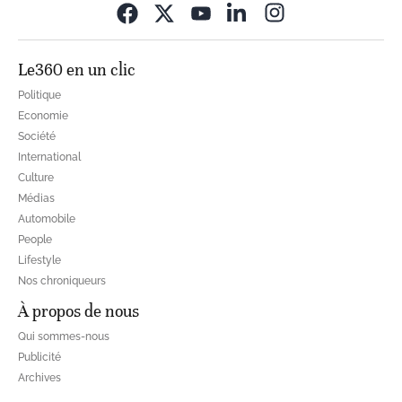
Opens in new wi
Le360 en un clic
Politique
Economie
Société
International
Culture
Médias
Automobile
People
Lifestyle
Nos chroniqueurs
À propos de nous
Qui sommes-nous
Publicité
Archives