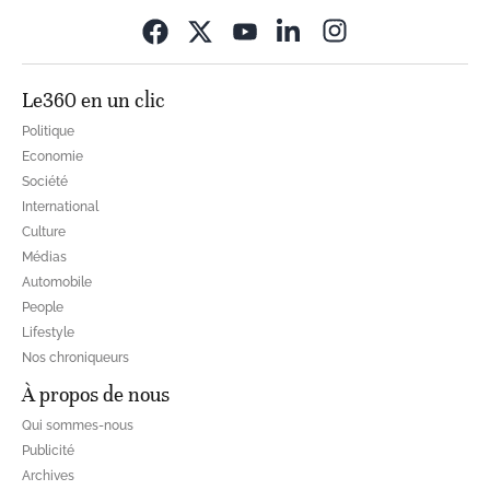
Opens in new wi
Le360 en un clic
Politique
Economie
Société
International
Culture
Médias
Automobile
People
Lifestyle
Nos chroniqueurs
À propos de nous
Qui sommes-nous
Publicité
Archives