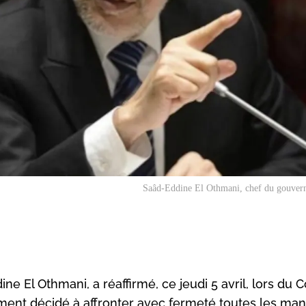
Saâd-Eddine El Othmani, chef du gouver
 El Othmani, a réaffirmé, ce jeudi 5 avril, lors du C
ment décidé à affronter avec fermeté toutes les m