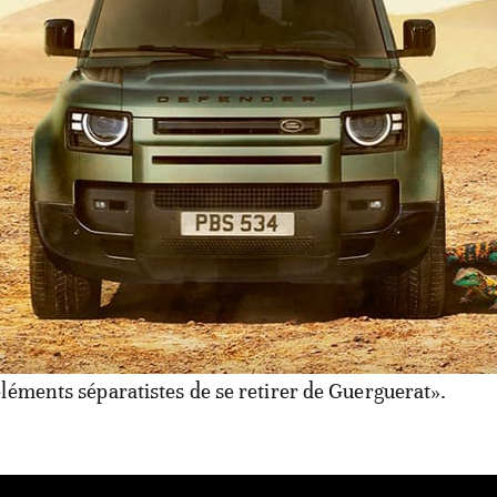
tte». «Le gouvernement est mobilisé derrière Sa Majesté l
 du souverain, une mobilisation tous azimuts est déclen
ions des séparatistes».
 campagne de désinformation savamment orchestrée par l
 du rapport du SG de l’ONU, dont des exemplaires ont ét
avril aux quinze membres du Conseil de sécurité, le che
ève que cette campagne s’inscrit dans le cadre d’«une 
re notre pays». «Le rapport du SG de l’ONU est général
nd en considération les efforts du Maroc. Par contre, il
léments séparatistes de se retirer de Guerguerat».