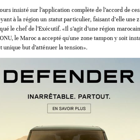
urs insisté sur l’application complète de l’accord de ces
yant à la région un statut particulier, faisant d’elle une 
ué le chef de l’Exécutif. «Il s’agit d’une région marocai
’ONU, le Maroc a accepté qu'une zone tampon y soit inst
et unique but d’atténuer la tension».
El Othmani: «Nous avons les preuve
ez-le-feu par le Polisario»
n entreprise actuellement par le Maroc sur fond de tens
 mouvements séparatistes dans la région, Saâd-Eddine E
 lettre du roi Mohammed VI au SG de l’ONU, Antonio Gut