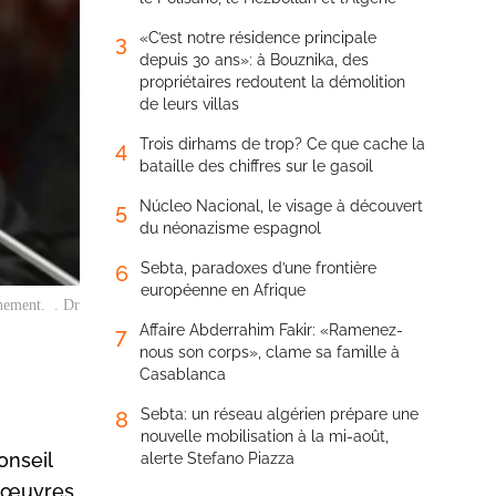
«C’est notre résidence principale
3
depuis 30 ans»: à Bouznika, des
propriétaires redoutent la démolition
de leurs villas
Trois dirhams de trop? Ce que cache la
4
bataille des chiffres sur le gasoil
Núcleo Nacional, le visage à découvert
5
du néonazisme espagnol
Sebta, paradoxes d’une frontière
6
européenne en Afrique
nement. . Dr
Affaire Abderrahim Fakir: «Ramenez-
7
nous son corps», clame sa famille à
Casablanca
Sebta: un réseau algérien prépare une
8
nouvelle mobilisation à la mi-août,
onseil
alerte Stefano Piazza
anœuvres