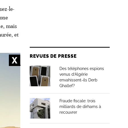
sez-le-
zone
ne, mais
aurée, et
REVUES DE PRESSE
Des téléphones espions
s de
venus d’Algérie
envahissent-ils Derb
Ghallef?
Fraude fiscale: trois
milliards de dirhams à
ion créée
recouvrer
l Othman
erres,