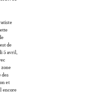
ratiste
ette
de
est de
 5 avril,
vec
a zone
e des
on et
il encore