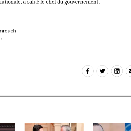
ationale, a salué le chef du gouvernement.
mrouch
47