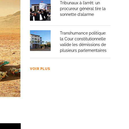
Tribunaux à l’arrêt: un
e roi et,
procureur général tire la
chée
sonnette d’alarme
Transhumance politique:
la Cour constitutionnelle
valide les démissions de
a partie
plusieurs parlementaires
é remis
f du
VOIR PLUS
guerre
ement
 demande