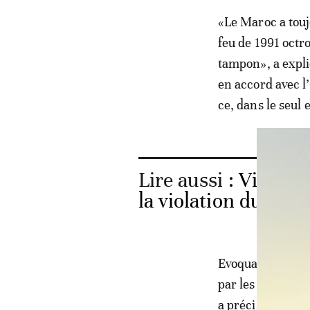
«Le Maroc a toujo
feu de 1991 octro
tampon», a expliq
en accord avec l
ce, dans le seul 
Lire aussi :
Vidéo. 
la violation du cess
Evoquant l’actio
par les récents
a précisé que la