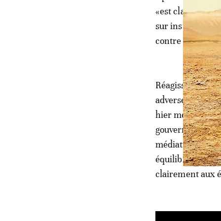
«est claire et ne
sur instructions
contre les violat
Réagissant à la
adverse au sujet
hier mercredi 4 
gouvernement rel
médiatique cont
équilibré et pre
clairement aux é